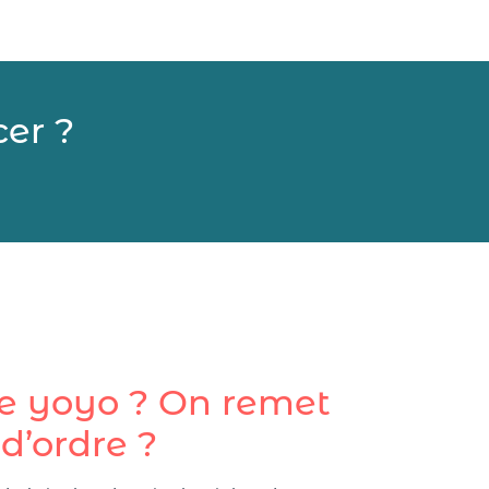
er ?
le yoyo ? On remet
d’ordre ?