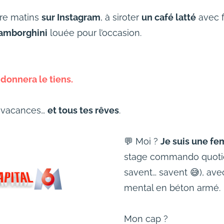
tre matins
sur Instagram
, à siroter
un café latté
avec f
amborghini
louée pour l’occasion.
e donnera le tiens.
s vacances…
et tous tes rêves
.
💬 Moi ?
Je suis une f
stage commando quotidi
savent… savent 😅), ave
mental en béton armé.
Mon cap ?