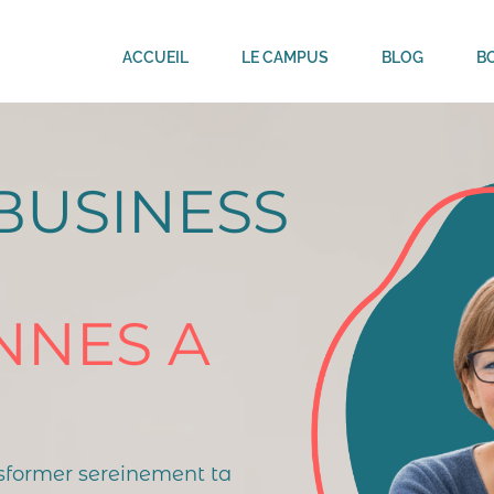
ACCUEIL
LE CAMPUS
BLOG
BO
BUSINESS
NNES A
ansformer sereinement ta