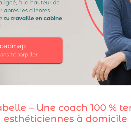
aligné, à la hauteur de
r après les clientes.
ue
tu travaille en cabine
!
 roadmap
sans t'éparpiller
abelle – Une coach 100 % te
esthéticiennes à domicile