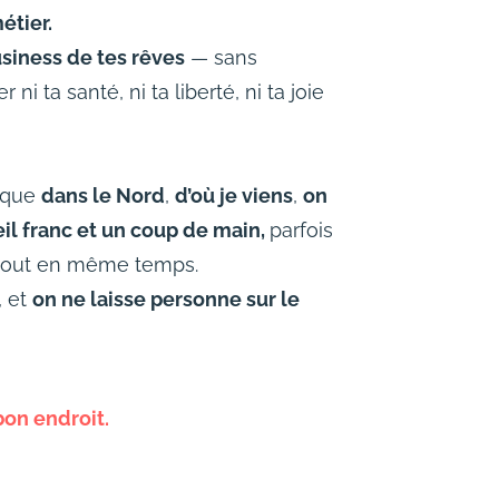
étier.
usiness de tes rêves
— sans
ni ta santé, ni ta liberté, ni ta joie
e que
dans le Nord
,
d’où je viens
,
on
seil franc et un coup de main,
parfois
s tout en même temps.
, et
on ne laisse personne sur le
bon endroit.