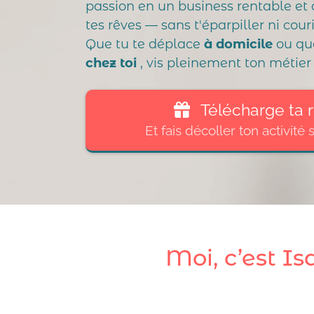
passion en un business rentable et 
tes rêves — sans t'éparpiller ni couri
Que tu te déplace
à domicile
ou q
chez toi
, vis pleinement ton métier 
Télécharge ta
Et fais décoller ton activité 
Moi, c’est Is