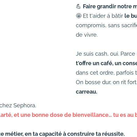
💪
Faire grandir notre m
🤩 Et t'aider à bâtir
le b
compromis, sans sacrifier 
de vivre.
Je suis cash, oui. Parc
t'offre un café, un con
dans cet ordre, parfoi
On bosse dur, on rit fort
carreau.
s chez Sephora.
 clarté, et une bonne dose de bienveillance… tu es au 
 ce métier, en ta capacité à construire ta réussite.